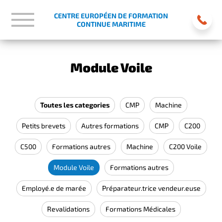
CENTRE EUROPÉEN DE FORMATION
CONTINUE MARITIME
Module Voile
Toutes les categories
CMP
Machine
Petits brevets
Autres formations
CMP
C200
C500
Formations autres
Machine
C200 Voile
Module Voile
Formations autres
Employé.e de marée
Préparateur.trice vendeur.euse
Revalidations
Formations Médicales