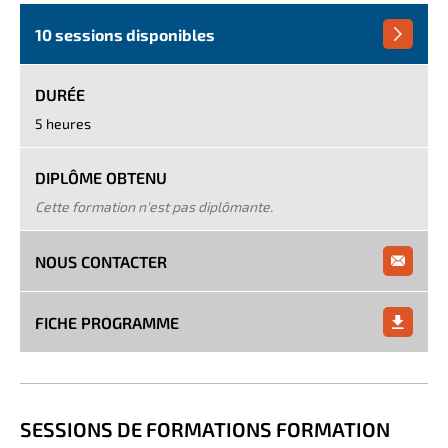
reconnaître les menaces pour la sûreté, de comprendre
10 sessions disponibles
la nécessité et les moyens de maintenir une prise de
conscience de la sûreté, de rester vigilant.
DURÉE
5 heures
DIPLÔME OBTENU
Cette formation n'est pas diplômante.
NOUS CONTACTER
FICHE PROGRAMME
SESSIONS DE FORMATIONS FORMATION