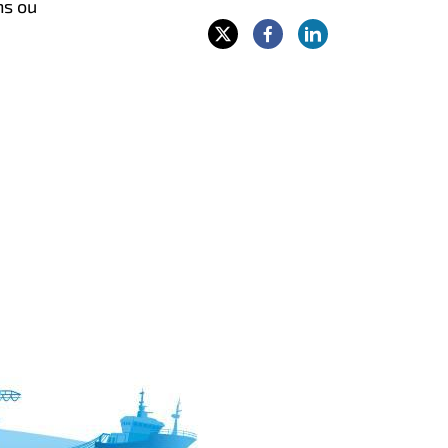
ns ou